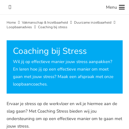
Menu
Home
Vakmanschap & Inzetbaarheid
Duurzame inzetbaarheid
Loopbaanadvies
Coaching bij stress
Coaching bij Stress
Wil jij op effectieve manier jouw stress aanpakken?
En leren hoe jij op een effectieve manier om moet
gaan met jouw stress? Maak een afspraak met onze
loopbaancoaches.
Ervaar je stress op de werkvloer en wil je hiermee aan de
slag gaan? Met Coaching Stress bieden wij jou
ondersteuning om op een effectieve manier om te gaan met
jouw stress.