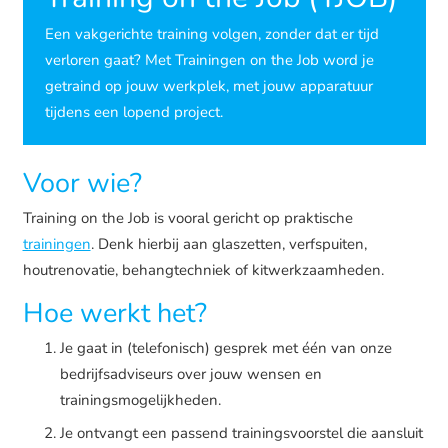
Een vakgerichte training volgen, zonder dat er tijd
verloren gaat? Met Trainingen on the Job word je
getraind op jouw werkplek, met jouw apparatuur
tijdens een lopend project.
Voor wie?
Training on the Job is vooral gericht op praktische
trainingen
. Denk hierbij aan glaszetten, verfspuiten,
houtrenovatie, behangtechniek of kitwerkzaamheden.
Hoe werkt het?
Je gaat in (telefonisch) gesprek met één van onze
bedrijfsadviseurs over jouw wensen en
trainingsmogelijkheden.
Je ontvangt een passend trainingsvoorstel die aansluit