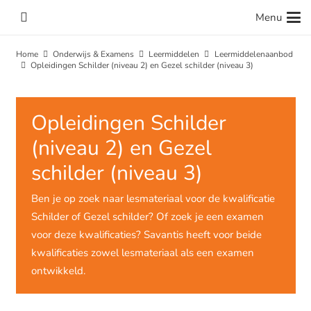
Menu
Home
Onderwijs & Examens
Leermiddelen
Leermiddelenaanbod
Opleidingen Schilder (niveau 2) en Gezel schilder (niveau 3)
Opleidingen Schilder
(niveau 2) en Gezel
schilder (niveau 3)
Ben je op zoek naar lesmateriaal voor de kwalificatie
Schilder of Gezel schilder? Of zoek je een examen
voor deze kwalificaties? Savantis heeft voor beide
kwalificaties zowel lesmateriaal als een examen
ontwikkeld.