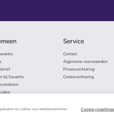
emeen
Service
avantis
Contact
s
Algemene voorwaarden
brief
Privacyverklaring
 bij Savantis
Cookieverklaring
euzedelen
tudeo
ebruiken wij cookies voor websitestatistieken
Cookie-instelling