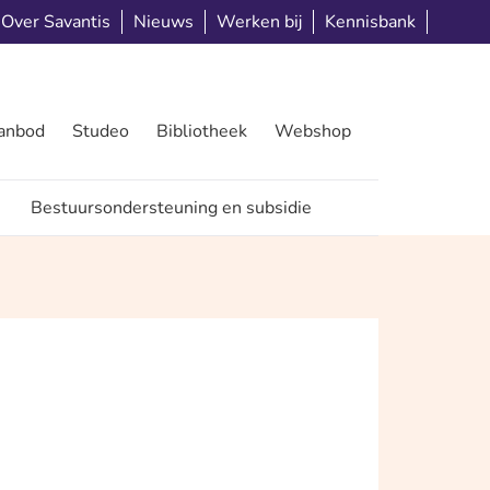
Over Savantis
Nieuws
Werken bij
Kennisbank
aanbod
Studeo
Bibliotheek
Webshop
Bestuursondersteuning en subsidie